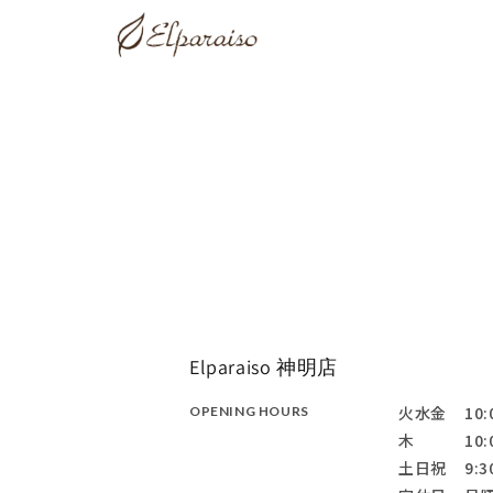
コンテ
ンツに
進む
Elparaiso 神明店
火水金
10:
OPENING
HOURS
木
10:
土日祝
9:3