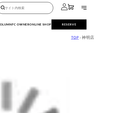
ロ
カ
グ
ー
イ
ト
OLUMN
FC OWNER
ONLINE SHOP
RESERVE
ン
TOP
›
神明店