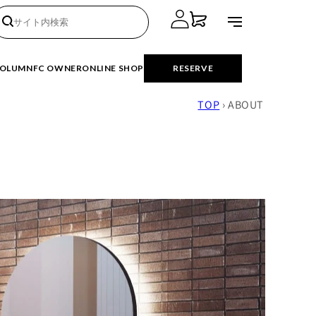
ロ
カ
グ
ー
イ
ト
OLUMN
FC OWNER
ONLINE SHOP
RESERVE
ン
TOP
›
ABOUT