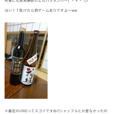
何事にも真剣勝負のエルパラメンバー(*・∀・*)ノ
はい
！！
負けたら罰ゲームありですよ～ww
※最近のUNOってスゴイですね!!シャッフルとか昔なかったの