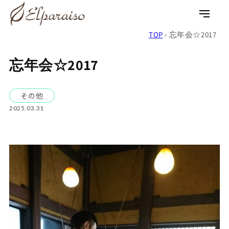
コンテ
ンツに
ロ
カ
進む
グ
ー
TOP
›
忘年会☆2017
イ
ト
ン
忘年会☆2017
その他
2025.03.31