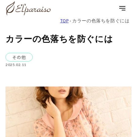
コンテ
ンツに
ロ
カ
進む
グ
ー
TOP
›
カラーの色落ちを防ぐには
イ
ト
ン
カラーの色落ちを防ぐには
その他
2025.02.11