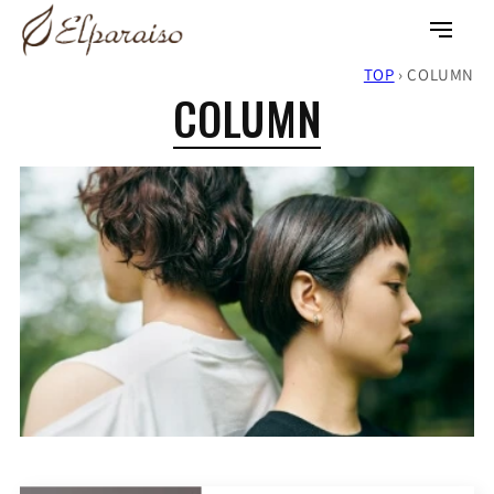
コンテ
ンツに
ロ
カ
進む
グ
ー
TOP
›
COLUMN
イ
ト
COLUMN
ン