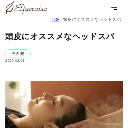
コンテ
ンツに
ロ
カ
進む
グ
ー
TOP
›
頭皮にオススメなヘッドスパ
イ
ト
ン
頭皮にオススメなヘッドスパ
その他
2025.05.08